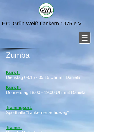
F.C. Grün Weiß Lankern 1975 e.V.
Zumba
Kurs I:
Dienstag
08.15 - 09.15
Uhr mit Daniela
Kurs II:
Donnerstag
18.00 - 19.00
Uhr mit Daniela
Trainingsort:
Sporthalle "Lankerner Schulweg"
Trainer: