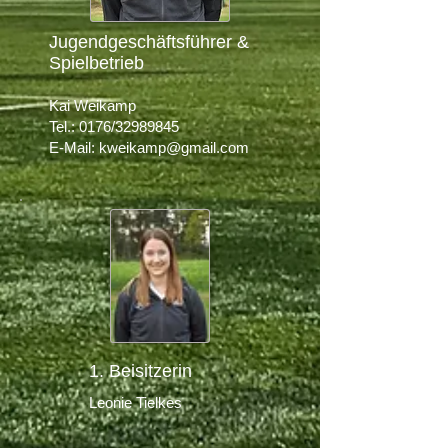
Jugendgeschäftsführer &
Spielbetrieb
Kai Weika
mp
Tel.: 0176/32989845
E-Mail:
kweikamp@gmail.com
1. Beisitzerin
Leonie Tielkes