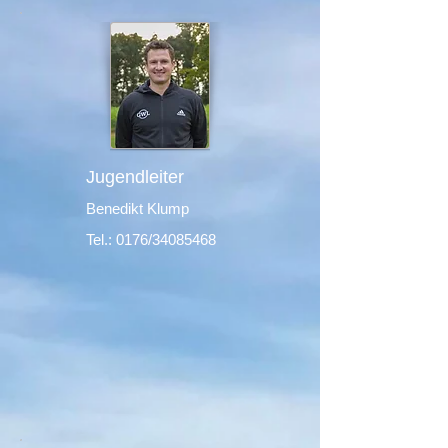
Jugendleiter
Benedikt Klump
Tel.: 0176/34085468