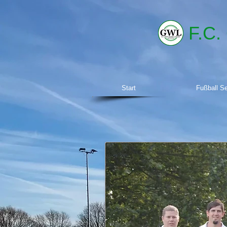
F.C.
Start
Fußball S