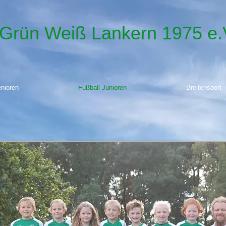
 Grün Weiß Lankern 1975 e.
enioren
Fußball Junioren
Breitensport