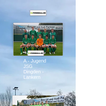
A - Jugend
JSG
Dingden -
Lankern