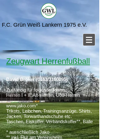
F.C. Grün Weiß Lankern 1975 e.V.
Zeugwart Herrenfußball
David Bröker (0163/3160095)
Zuständig für folgende Teams:
Herren I + II, Alt-Herren, Ü60-Herren
www.jako.com
*
Trikots, Leibchen, Trainingsanzüge, Shirts,
Jacken, Torwarthandschuhe etc.
Taschen, Eiskoffer, Verbandskoffer**, Bälle
* ausschließlich Jako
** inkl. Flur am Vereinsheim